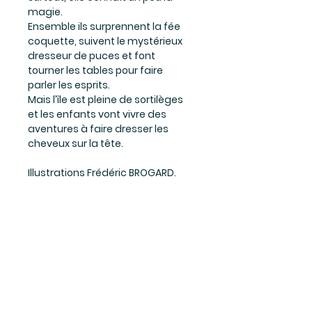
magie. 
Ensemble ils surprennent la fée 
coquette, suivent le mystérieux 
dresseur de puces et font 
tourner les tables pour faire 
parler les esprits. 
Mais l’île est pleine de sortilèges 
et les enfants vont vivre des 
aventures à faire dresser les 
cheveux sur la tête.
Illustrations Frédéric BROGARD.
Carcatéristiques
21x21cm, 56 pages
Restez informé(e)
des nouveautés